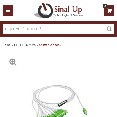
0
Home
FTTH
Splitters
Splitter variados