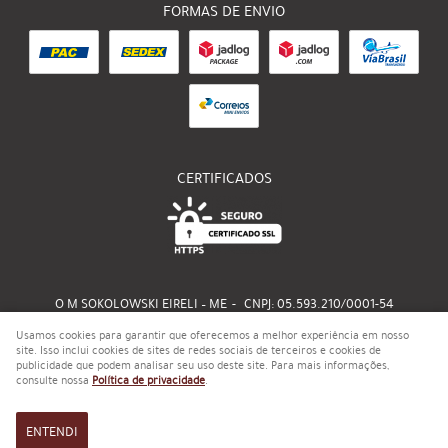
FORMAS DE ENVIO
CERTIFICADOS
O M SOKOLOWSKI EIRELI – ME
CNPJ: 05.593.210/0001-54
Usamos cookies para garantir que oferecemos a melhor experiência em nosso
site. Isso inclui cookies de sites de redes sociais de terceiros e cookies de
publicidade que podem analisar seu uso deste site. Para mais informações,
LOJA VIRTUAL CRIADA POR
consulte nossa
Política de privacidade
.
ENTENDI