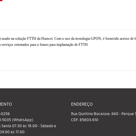
usado na solução FTTH da Huawei. Com o uso da tecnologia GPON, é fornecido acesso de banda
 serviços orientados para o futuro para implantação de FTTH.
MENTO
ENDEREÇO
-0256
Rua Quintino Bocaiúva, 640
-
Parque S
1-5035
(WhatsApp)
CEP: 85803-610
 Sexta 07:30 às 18:00 - Sábado e
9:00 às 17:00