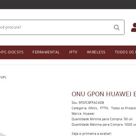
HFC-DOCSYS
FERRAMENTAL
IPTV
WIRELESS
TODOS OS
/UPC
ONU GPON HUAWEI E
Sku:
5FD7C8FFAC40B
Categoria:
ONUs
FTTH
Todos os Produt
Marca:
Huawei
Quantidade Mínima para Compra:
50
un
Quantidade Máxima para Compra:
1000
u
Seja o primeira a avaliar!