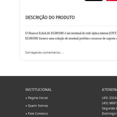
DESCRIÇÃO DO PRODUTO
O Huawei EchoLife EG8010H é um terminal de rede óptica interna (ONT) 
EG8010H fornece uma solução de terminal perfeita e recursos de suporte a
Carregando comentários ...
INSTITUCIONAL
ATENDI
Página Inicial
(45)
3324
(45)
9881
Quem Somos
Segunda à
Fale Conosco
Domingo 0