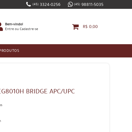
3324-0256
98811-5035
(45)
(45)
Bem-vindo!
R$ 0,00
Entre
ou
Cadastre-se
 PRODUTOS
G8010H BRIDGE APC/UPC
os
n