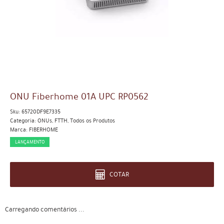
ONU Fiberhome 01A UPC RP0562
Sku:
65720DF9E7335
Categoria:
ONUs
,
FTTH
,
Todos os Produtos
Marca:
FIBERHOME
LANÇAMENTO
COTAR
Carregando comentários ...