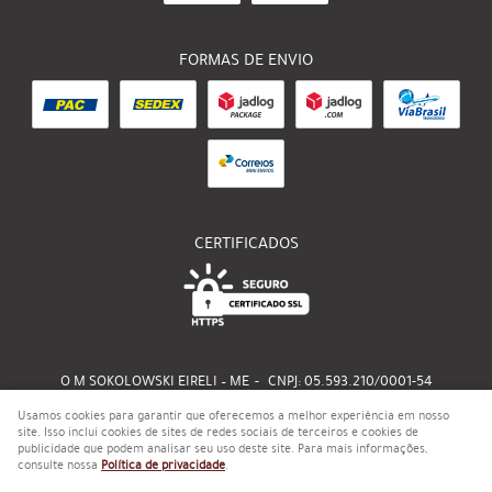
FORMAS DE ENVIO
CERTIFICADOS
O M SOKOLOWSKI EIRELI – ME
CNPJ: 05.593.210/0001-54
Usamos cookies para garantir que oferecemos a melhor experiência em nosso
site. Isso inclui cookies de sites de redes sociais de terceiros e cookies de
publicidade que podem analisar seu uso deste site. Para mais informações,
LOJA VIRTUAL CRIADA POR
consulte nossa
Política de privacidade
.