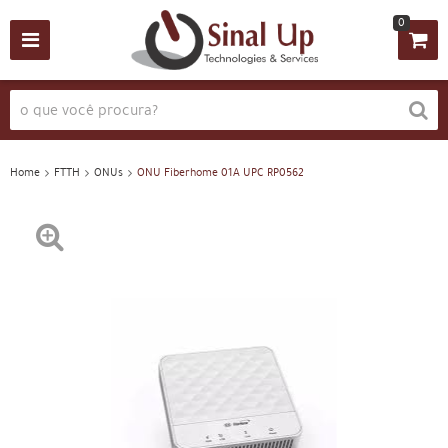
0
Home
FTTH
ONUs
ONU Fiberhome 01A UPC RP0562